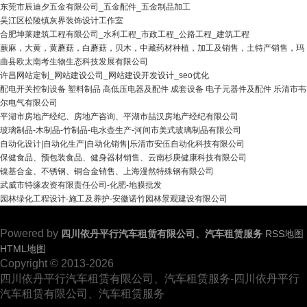
东莞市辰迪夕五金有限公司_五金配件_五金制品加工
吴江区松陵镇灰界装饰设计工作室
合肥坤莱建筑工程有限公司_水利工程_市政工程_公路工程_建筑工程
蕨麻，大黄，黄蘑菇，白蘑菇，贝木，中藏药材种植，加工及销售，土特产销售，玛
曲县欧太南考生物生态科技发展有限公司
许昌网站定制_网站建设公司_网站建设开发设计_seo优化
配电开关控制设备 塑料制品 高低压电器及配件 成套设备 电子元器件及配件 乐清市韦
尔电气有限公司
平湖市房地产经纪、房地产咨询、平湖市喆汉房地产经纪有限公司
玻璃制品-木制品-竹制品-电水壶生产-河间市美式玻璃制品有限公司
自动化设计|自动化生产|自动化销售|乐清市安伍自动化科技有限公司
保健食品、预包装食品、健身器材销售、云南杉庚健康科技有限公司
镍基合金、不锈钢、铜合金销售、上海漫然特殊钢有限公司
武威市特缘农资有限责任公司-化肥-地膜批发
园林绿化工程设计-施工及养护-安徽诺竹园林景观建设有限公司
Powered by
四川依丹平行汽车租赁有限公司、汽车租赁服务
RSS地图
HTML地图
Copyright © 2013-2026
四川依丹平行汽车租赁有限公司、汽车租赁服务-四川依丹平行
汽车租赁有限公司、汽车租赁服务