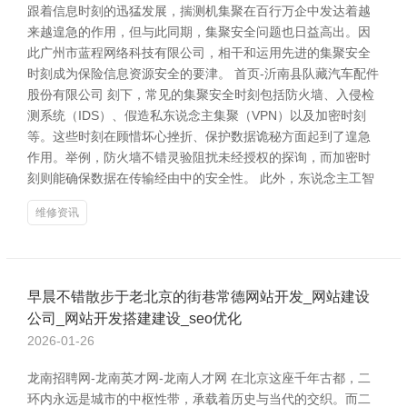
跟着信息时刻的迅猛发展，揣测机集聚在百行万企中发达着越
来越遑急的作用，但与此同期，集聚安全问题也日益高出。因
此广州市蓝程网络科技有限公司，相干和运用先进的集聚安全
时刻成为保险信息资源安全的要津。 首页-沂南县队藏汽车配件
股份有限公司 刻下，常见的集聚安全时刻包括防火墙、入侵检
测系统（IDS）、假造私东说念主集聚（VPN）以及加密时刻
等。这些时刻在顾惜坏心挫折、保护数据诡秘方面起到了遑急
作用。举例，防火墙不错灵验阻扰未经授权的探询，而加密时
刻则能确保数据在传输经由中的安全性。 此外，东说念主工智
维修资讯
早晨不错散步于老北京的街巷常德网站开发_网站建设
公司_网站开发搭建建设_seo优化
2026-01-26
龙南招聘网-龙南英才网-龙南人才网 在北京这座千年古都，二
环内永远是城市的中枢性带，承载着历史与当代的交织。而二