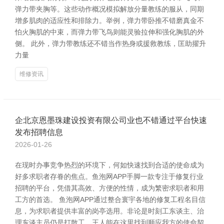
弹力带夹胸等。这些动作概况模拟解放分量教练的服从，同期
增多肌肉的适应性和排除力。举例，弹力带卧推不错磨真金不
怕火胸肌的中束，而弹力带飞鸟则能灵验拉伸和强化胸肌的外
侧。 此外，弹力带教练还不错当作热身或援救教练，匡助擢升
力量
维修资讯
企北京恩墨珠建设投资有限公司业也不错通过平台快速
发布招聘信息
2026-01-26
在现时办事竞争热烈的环境下，何如快速找到合适的使命成为
好多求职者存眷的焦点。鱼泡网APP手脚一款专注于修复行业
招聘的平台，凭借其高效、方便的性情，成为繁密求职者和用
工方的首选。 鱼泡网APP通过整合寰宇各地的修复工程名目信
息，为求职者提供丰富的岗亭选用。非论是时刻工东谈主、治
理东谈主员仍是打散工，王人能在这里找到顺应我方的使命契