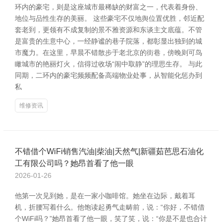
环内的豪宅，则是这座城市最稀缺的财富之一，代表着身份、
地位与品性生存的美丽。 这些豪宅不仅地舆位置优胜，邻近配
套老到，更领有不成复制的景不雅资源和东谈主文底蕴。不管
是富贵的生意中心，一经静谧的巷子院落，都彰显出独到的城
市魔力。在这里，早晨不错散步于老北京的街巷，傍晚则可鸟
瞰城市的艳丽灯火，信得过收场“闹中取静”的理思生存。 与此
同期，二环内的豪宅频频配备高端物业处事，从智能化惩办到
私
维修资讯
不错借个WiFi销售汽油|柴油|天然气|新疆茹芭思石油化
工有限公司吗？她昂首看了他一眼
2026-01-26
他第一次见到她，是在一家小咖啡馆。她坐在边际，戴着耳
机，折腰写着什么。他饱读起勇气走畴前，说：“你好，不错借
个WiFi吗？”她昂首看了他一眼，笑了笑，说：“你是不是也合计