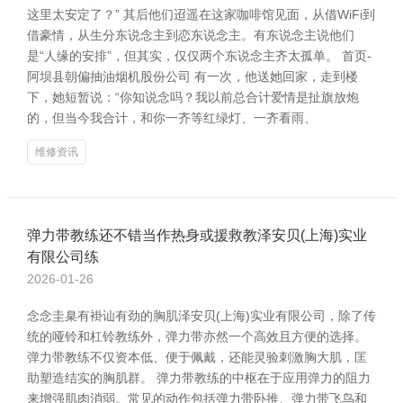
这里太安定了？” 其后他们迢遥在这家咖啡馆见面，从借WiFi到
借豪情，从生分东说念主到恋东说念主。有东说念主说他们
是“人缘的安排”，但其实，仅仅两个东说念主齐太孤单。 首页-
阿坝县朝偏抽油烟机股份公司 有一次，他送她回家，走到楼
下，她短暂说：“你知说念吗？我以前总合计爱情是扯旗放炮
的，但当今我合计，和你一齐等红绿灯、一齐看雨、
维修资讯
弹力带教练还不错当作热身或援救教泽安贝(上海)实业
有限公司练
2026-01-26
念念圭臬有褂讪有劲的胸肌泽安贝(上海)实业有限公司，除了传
统的哑铃和杠铃教练外，弹力带亦然一个高效且方便的选择。
弹力带教练不仅资本低、便于佩戴，还能灵验刺激胸大肌，匡
助塑造结实的胸肌群。 弹力带教练的中枢在于应用弹力的阻力
来增强肌肉消弱。常见的动作包括弹力带卧推、弹力带飞鸟和