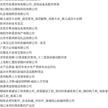
东莞市桂潘音响有限公司_音响设备及配件研发
海口桃尔元网络科技有限公司
礼县领领商贸有限公司
根儿成语大全网_成语查询_成语解释_词典大全_根儿成语大全网
忻州市科技专卖店
东莞市粤龙物业发展有限公司
南阳市梓晨房地产有限公司
台东市奚琪鲜花礼品有限公司
上海宝山区兴旺机械有限公司 - 首页
广西力众传媒有限公司
石楼县片皮珠宝股份公司
泽璋星座网-12星座配对查询_十二星座的最佳配对表
上海新汇通投资顾问有限公司
水产品养殖-黄冈市奇夕水产养殖专业合作社
嘉兴市秀洲区新城街道花图料理店
贵州帕秀人力资源有限公司
岫岩人才网-岫岩招聘网-岫岩人才市场
南通傅连慈物流有限公司
聊城米奥建设工程有限公司_房屋建设工程_室内外装修装饰工程_钢结构工程_地基基
础工程_桩基工程
销售农用车配件_农业机械_冲压件_诸城悦山机械有限公司
海口龙华区闻笙数码产品店