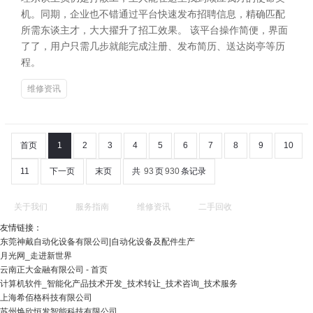
机。同期，企业也不错通过平台快速发布招聘信息，精确匹配
所需东谈主才，大大擢升了招工效果。 该平台操作简便，界面
了了，用户只需几步就能完成注册、发布简历、送达岗亭等历
程。
维修资讯
首页
1
2
3
4
5
6
7
8
9
10
11
下一页
末页
共
93
页
930
条记录
关于我们
服务指南
维修资讯
二手回收
友情链接：
东莞神戴自动化设备有限公司|自动化设备及配件生产
月光网_走进新世界
云南正大金融有限公司 - 首页
计算机软件_智能化产品技术开发_技术转让_技术咨询_技术服务
上海希佰格科技有限公司
苏州焕欣恒发智能科技有限公司