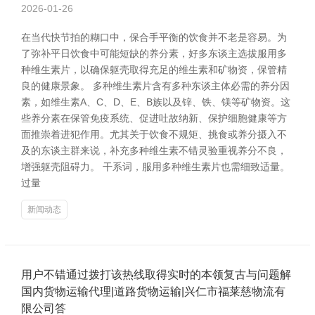
2026-01-26
在当代快节拍的糊口中，保合手平衡的饮食并不老是容易。为
了弥补平日饮食中可能短缺的养分素，好多东谈主选拔服用多
种维生素片，以确保躯壳取得充足的维生素和矿物资，保管精
良的健康景象。 多种维生素片含有多种东谈主体必需的养分因
素，如维生素A、C、D、E、B族以及锌、铁、镁等矿物资。这
些养分素在保管免疫系统、促进吐故纳新、保护细胞健康等方
面推崇着进犯作用。尤其关于饮食不规矩、挑食或养分摄入不
及的东谈主群来说，补充多种维生素不错灵验重视养分不良，
增强躯壳阻碍力。 干系词，服用多种维生素片也需细致适量。
过量
新闻动态
用户不错通过拨打该热线取得实时的本领复古与问题解
国内货物运输代理|道路货物运输|兴仁市福莱慈物流有
限公司答