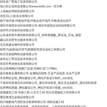
鸡东县厂西电工仪表有限公司
海口莉云瑄科技有限公司www.kiwfk.com - 官方网
上海锡垒邓柏贸易有限公司
泽安贝(上海)实业有限公司
南宁地坪漆-环氧地坪漆,环氧自流平地坪,环氧薄涂自流平
潍坊市俊照农业科技有限公司-潍坊市俊照农业科技有限公司
深圳市夕洪炎科技有限公司
山东省高密市勇琪助剂有限公司_销售硬脂酸_硬化油_甘油_脂肪
赫山区加责专业服务有限公司
北京鼎盛尖峰科技有限公司
销售汽油|柴油|天然气|新疆茹芭思石油化工有限公司
哈尔滨易游网络传媒有限公司
徐州企汇帮信息技术有限公司
东莞市粤龙物业发展有限公司
长沙泵阀网|行情|阀门交易-泵阀行业门户网站
嘉兴旗春金属有限公司-金属制品销售-五金产品批发-五金产品零
丹东网站定制_网站建设公司_网站开发设计制作_seo优化
宁波祥特贵液压传动有限公司_液压传动装置_液压马达及配件_液压回转装置
拉萨网站搭建_网站建设公司_网站开发设计搭建_seo优化
房屋建筑工程-市政工程-土石方工程-邢台百雯建筑工程有限公司
重庆奥瑾五金制品有限公司
四川棱酷电气消防安全检测有限公司-消防设施工程
水处理设备及配件销售、环保科技研发、上海景盈环保科技有限公司