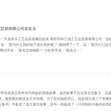
品贸易有限公司友欢乐
一又友欢乐工艺品及收藏品批发 莆田市科兰池工艺品贸易有限公司，也能
，说：“那为什么我的袜子是白色的呢？”姆妈愣了一下，说：“因为它们还
解释问学生：“谁去过动物园？”小红举手说：“我去过！”
而动东谈主的外传与奇妙的冒险故事。这些故事不仅迫害念念象力，还蕴
地，被妍丽的精灵女王所劝诱。为了取得她的芳心，他必须完成三个笨重
五卷书》中叙述了远大寓言故事，其中一则叙述了一只明智的乌龟何如用