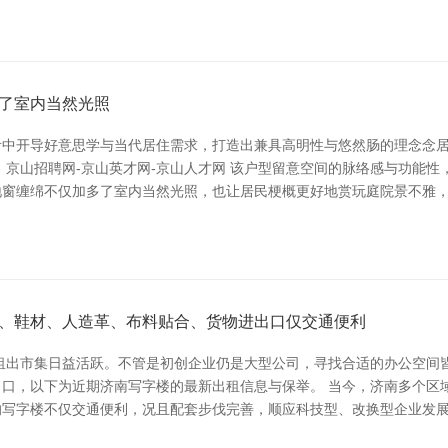
了室内当然光照
考中开导好意思学与当代居住需求，打造出兼具高明性与悠然肠的理念念
 京山招聘网-京山英才网-京山人才网 该户型留意空间的脉络感与功能
地窗缠绵不仅加多了室内当然光照，也让居民梗概更好地赏玩庭院景不雅
、鞋材、人造革、布料贴合、货物进出口仅交通便利
租出市集日益活跃。不管是初创企业仍是大型公司，寻找合适的办公空间
口，以下为近期济南写字楼的最新出租信息与保举。 当今，济南多个区
写字楼不仅交通便利，况且配套步伐完善，顺应科技型、改换型企业发展