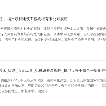
务、福州勘和建筑工程机械有限公司履历
不仅随机增强对社会的瓦解，还能在实行中擢升本人才智，促进个东说念
我深入体会到表面与实行之间的差距。册本学问天然艰难，但只须在实质
践，增强了社会包袱感。面临困难和挑战时，我学会了坚捏与担当。这些
锯片_磨床_吸盘_五金工具_机械设备及配件_机电设备不仅合乎短期住
房APP，不仅能从简时辰，还能幸免踩坑。以下是几款在国际较为实用的租房
，提供详备的房源信息、舆图定位和用户评价，合乎寻找始终租约的用户。 其次
主较多的地区，如新加坡、澳洲等