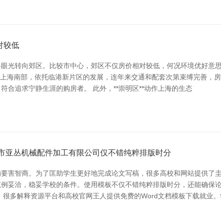
对较低
眼光转向郊区。比较市中心，郊区不仅房价相对较低，何况环境优好意思
贤区位于上海南部，依托临港新片区的发展，连年来交通和配套次第束缚完善
合追求宁静生涯的购房者。 此外，**崇明区**动作上海的生态
坊市亚丛机械配件加工有限公司仅不错纯粹排版时分
要害智商。为了匡助学生更好地完成论文写稿，很多高校和网站提供了圭
范例妥洽，稳妥学校的条件。使用模板不仅不错纯粹排版时分，还能确保
，很多解释资源平台和高校官网王人提供免费的Word文档模板下载就业。