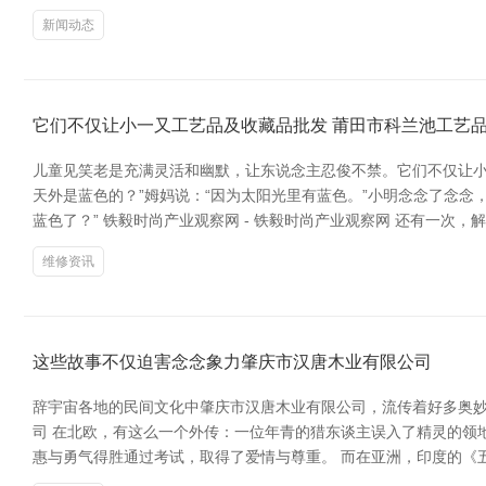
新闻动态
它们不仅让小一又工艺品及收藏品批发 莆田市科兰池工艺
儿童见笑老是充满灵活和幽默，让东说念主忍俊不禁。它们不仅让小
天外是蓝色的？”姆妈说：“因为太阳光里有蓝色。”小明念念了念念
蓝色了？” 铁毅时尚产业观察网 - 铁毅时尚产业观察网 还有一次，
维修资讯
这些故事不仅迫害念念象力肇庆市汉唐木业有限公司
辞宇宙各地的民间文化中肇庆市汉唐木业有限公司，流传着好多奥妙
司 在北欧，有这么一个外传：一位年青的猎东谈主误入了精灵的领
惠与勇气得胜通过考试，取得了爱情与尊重。 而在亚洲，印度的《