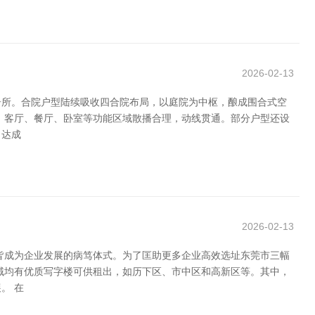
2026-02-13
居所。合院户型陆续吸收四合院布局，以庭院为中枢，酿成围合式空
性，客厅、餐厅、卧室等功能区域散播合理，动线贯通。部分户型还设
，达成
2026-02-13
皆成为企业发展的病笃体式。为了匡助更多企业高效选址东莞市三幅
域均有优质写字楼可供租出，如历下区、市中区和高新区等。其中，
。 在