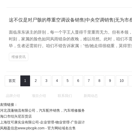
这不仅是对尸骸的尊重空调设备销售|中央空调销售|无为市
面临亲东谈主的辞别，每一个字王人显得千里重而无力。但有本领，一
时刻，家属的脸色如同风雨错杂的夜晚，难以坦然。此时，咱们不需
毕，生者还需前行。咱们不错告诉家属：“他/她走得很稳重，莫得
维修资讯
首页
1
2
3
4
5
6
7
8
9
10
品牌介绍
项目介绍
联系我们
新闻动态
友情链接：
河北茂蓬物流有限公司，汽车配件销售，汽车维修服务
海口市结兴尼百货店
上海玟可康实业有限公司-企业管理-物业管理-广告设计
风顺盈信息www.pbcgik.com - 官方网站域名出售