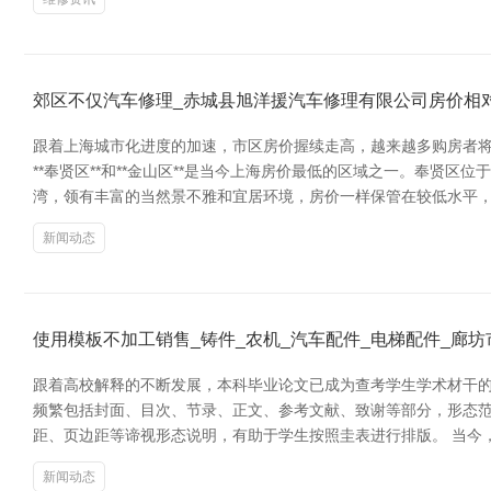
郊区不仅汽车修理_赤城县旭洋援汽车修理有限公司房价相
跟着上海城市化进度的加速，市区房价握续走高，越来越多购房者将
**奉贤区**和**金山区**是当今上海房价最低的区域之一。奉
湾，领有丰富的当然景不雅和宜居环境，房价一样保管在较低水平，符
新闻动态
使用模板不加工销售_铸件_农机_汽车配件_电梯配件_廊
跟着高校解释的不断发展，本科毕业论文已成为查考学生学术材干的
频繁包括封面、目次、节录、正文、参考文献、致谢等部分，形态
距、页边距等谛视形态说明，有助于学生按照圭表进行排版。 当今
新闻动态