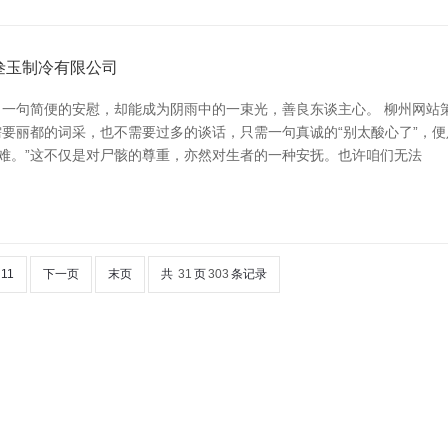
叁玉制冷有限公司
句简便的安慰，却能成为阴雨中的一束光，善良东谈主心。 柳州网站策划
要丽都的词采，也不需要过多的谈话，只需一句真诚的“别太酸心了”，便
苦难。”这不仅是对尸骸的尊重，亦然对生者的一种安抚。也许咱们无法
11
下一页
末页
共
31
页
303
条记录