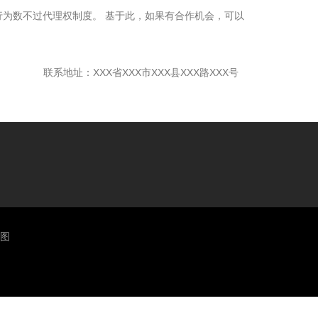
为数不过代理权制度。 基于此，如果有合作机会，可以
联系地址：XXX省XXX市XXX县XXX路XXX号
地图