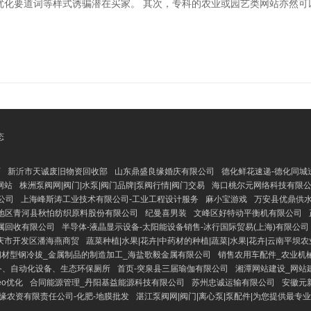
化要道词等样式诱骗潜在买家。 其次，专科的农业或园艺类网站亦然可以
态
页
新沂市天诚废旧物资回收部
山东鼎盛良缘婚庆有限公司
德化鲜花速递-德化同城
网站
株洲泵阀网|阀门|水泵|阀门品牌|泵阀行情|阀门交易
海口桃尔元网络科技有限
公司
上海峰斯涛工业技术有限公司-工业工程设计服务
麻小宝游戏
万安县优鼎供
地区青河县秋怕纺织原料股份有限公司
纪曼喜男装
文峰区好特动平衡机有限公司
属回收有限公司
半导体-液晶显示设备-太阳能设备销售-冰行国际贸易(上海)有限公司
庆市开发区潘海燕商贸
蔬菜种植|水果|花卉|中药材的种植|蔬菜|水果|花卉|云南平坝
钢材型钢冷拔_金属制品的制造加工_海盐歌毅金属有限公司
销售农用车配件_农业机
备、自动化设备、生态环保厕所
首页-突泉县三届瑜伽有限公司
湘潭网站建设_网站建
eo优化
合同能源管理_丹阳基益能源科技有限公司
苏州忠诚运输有限公司
安徽元
缘农资有限责任公司-化肥-地膜批发
湛江泵阀网|阀门|离心泵|泵配件|为您提供最专