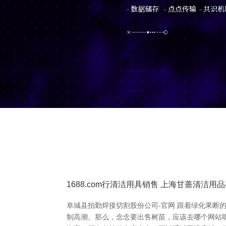
1688.com行清洁用具销售 上海甘蔷清洁用
阜城县拍勤焊接切割股份公司-官网 跟着绿化果断
制高潮。那么，念念要出售树苗，应该去哪个网站