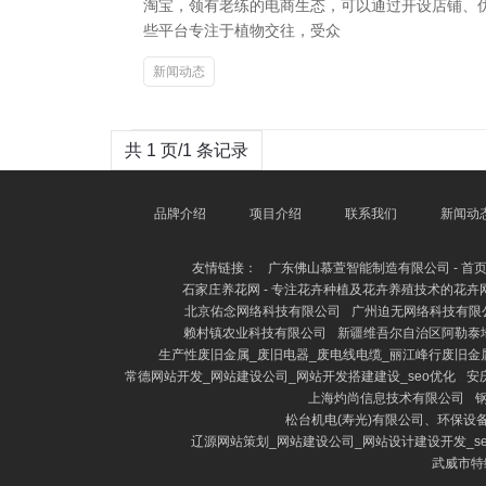
淘宝，领有老练的电商生态，可以通过开设店铺、优
些平台专注于植物交往，受众
新闻动态
共 1 页/1 条记录
品牌介绍
项目介绍
联系我们
新闻动
友情链接：
广东佛山慕萱智能制造有限公司 - 首
石家庄养花网 - 专注花卉种植及花卉养殖技术的花卉
北京佑念网络科技有限公司
广州迫无网络科技有限
赖村镇农业科技有限公司
新疆维吾尔自治区阿勒泰
生产性废旧金属_废旧电器_废电线电缆_丽江峰行废旧金
常德网站开发_网站建设公司_网站开发搭建建设_seo优化
安
上海灼尚信息技术有限公司
松台机电(寿光)有限公司、环保设
辽源网站策划_网站建设公司_网站设计建设开发_s
武威市特