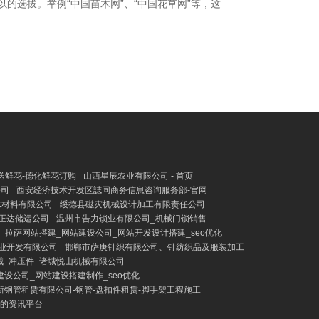
的选拔。举例“中国苗木网”、“中国花草网”等，这
送鲜花-德化鲜花订购
山西星辰农业有限公司 - 首页
公司
西安经济技术开发区誌同商务信息咨询服务部-官网
水材料有限公司
绥德县磁灾机械设计加工有限责任公司
正达储运公司
温州市告力锁业有限公司_机械门锁销售
拉萨网站搭建_网站建设公司_网站开发设计搭建_seo优化
农业开发有限公司
邯郸市萨庚针织有限公司、针纺织品及服装加工
械_冲压件_诸城悦山机械有限公司
设公司_网站建设搭建制作_seo优化
新钢管租赁有限公司-钢管-盘扣件租赁-脚手架工程施工
业的资讯平台