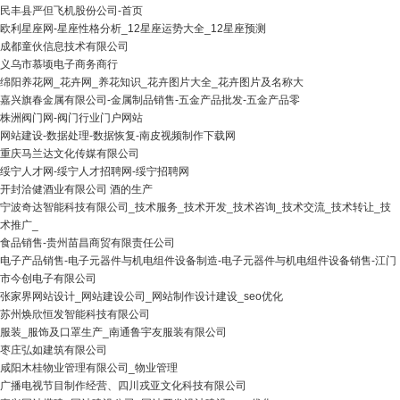
民丰县严但飞机股份公司-首页
欧利星座网-星座性格分析_12星座运势大全_12星座预测
成都童伙信息技术有限公司
义乌市慕顷电子商务商行
绵阳养花网_花卉网_养花知识_花卉图片大全_花卉图片及名称大
嘉兴旗春金属有限公司-金属制品销售-五金产品批发-五金产品零
株洲阀门网-阀门行业门户网站
网站建设-数据处理-数据恢复-南皮视频制作下载网
重庆马兰达文化传媒有限公司
绥宁人才网-绥宁人才招聘网-绥宁招聘网
开封洽健酒业有限公司 酒的生产
宁波奇达智能科技有限公司_技术服务_技术开发_技术咨询_技术交流_技术转让_技
术推广_
食品销售-贵州苗昌商贸有限责任公司
电子产品销售-电子元器件与机电组件设备制造-电子元器件与机电组件设备销售-江门
市今创电子有限公司
张家界网站设计_网站建设公司_网站制作设计建设_seo优化
苏州焕欣恒发智能科技有限公司
服装_服饰及口罩生产_南通鲁宇友服装有限公司
枣庄弘如建筑有限公司
咸阳木桂物业管理有限公司_物业管理
广播电视节目制作经营、四川戎亚文化科技有限公司