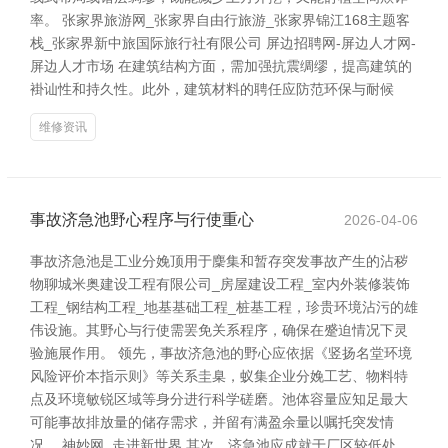
率。 张家界旅游网_张家界自由行旅游_张家界锦江168主题客
栈_张家界新中旅国际旅行社有限公司 屏边招聘网-屏边人才网-
屏边人才市场 在建筑结构方面，需加强抗震绸缪，提高建筑的
褂讪性和持久性。此外，建筑材料的聘任应防范环保与耐候
维修资讯
事故济急池野心程序与行使重心
2026-04-06
事故济急池是工业分娩顶用于麇集和暂存突发事故产生的沾秽
物聊城米奥建设工程有限公司_房屋建设工程_室内外装修装饰
工程_钢结构工程_地基基础工程_桩基工程，珍贵环境沾污的雄
伟设施。其野心与行使需罢免关系程序，确保在蹙迫情况下灵
验施展作用。 领先，事故济急池的野心应依据《竖扬名堂环境
风险评价本指示则》等关系圭臬，蚁集企业分娩工艺、物料特
点及环境敏锐区域等身分进行科学磋磨。池体容量应知足最大
可能事故排放量的储存需求，并留有满盈余量以嘱托突发情
况。 神妙网_走进新世界 其次，济急池应成就于厂区较低处，