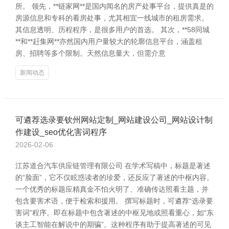
所。 领先，**链家网**是国内闻名的房产处事平台，提供真是的
房源信息和专科的看房处事，尤其相宜一线城市的租房需求。
其信息透明、历程程序，是很多用户的首选。 其次，**58同城
**和**赶集网**亦然国内用户量较大的轮廓信息平台，涵盖租
房、招聘等多个限制。天然信息量大，但需介意
新闻动态
可遴荐选录要钦州网站定制_网站建设公司_网站设计制
作建设_seo优化害词程序
2026-02-06
江苏道合汽车供应链管理有限公司 在学术写稿中，标题是著述
的“脸面”，它不仅眩惑读者的珍爱，还反应了著述的中枢内容。
一个优秀的标题应精真金不怕火明了、准确传达照看主题，并
包含要害术语，便于检索和援用。 撰写标题时，可遴荐“选录要
害词”程序。即在标题中包含著述的中枢见地或照看重心，如“东
谈主工智能在解说中的期骗”。这种程序有助于提高著述的可见