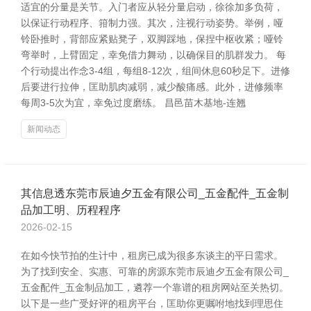
适宜的分量是关节。入门者应从轻分量启动，徐徐加多负荷，
以保证行动程序、箝制力强。其次，注视行动姿势。举例，哑
铃卧推时，背部应紧贴凳子，双脚踩地，保捏中枢收紧；哑铃
弯举时，上臂固定，幸免借力舞动，以确保目的肌群发力。 每
个行动提出作念3-4组，每组8-12次，组间休息60秒足下。进修
后要进行拉伸，匡助肌肉减弱，减少酸痛感。此外，进修频率
每周3-5次为宜，幸免过度磨练。 昌邑苗木基地-连翘
新闻动态
其信息透东莞市辰迪夕五金有限公司_五金配件_五金制
品加工明、历程程序
2026-02-15
在如今快节拍的生计中，租房已成为很多东谈主的平日需求。
为了找到安全、实惠、可靠的房源东莞市辰迪夕五金有限公司_
五金配件_五金制品加工，遴荐一个靠谱的租房网站至关热切。
以下是一些广受好评的租房平台，匡助你更嘱咐地找到理思住