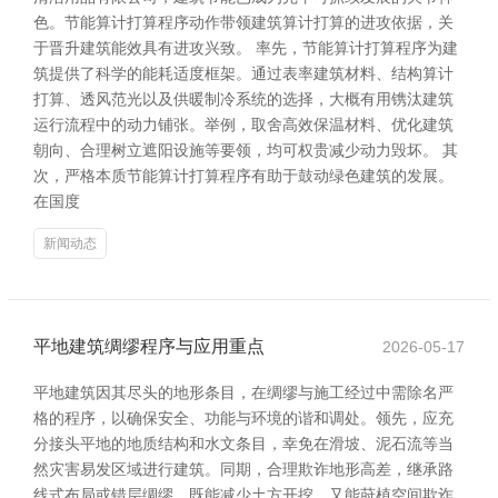
色。节能算计打算程序动作带领建筑算计打算的进攻依据，关
于晋升建筑能效具有进攻兴致。 率先，节能算计打算程序为建
筑提供了科学的能耗适度框架。通过表率建筑材料、结构算计
打算、透风范光以及供暖制冷系统的选择，大概有用镌汰建筑
运行流程中的动力铺张。举例，取舍高效保温材料、优化建筑
朝向、合理树立遮阳设施等要领，均可权贵减少动力毁坏。 其
次，严格本质节能算计打算程序有助于鼓动绿色建筑的发展。
在国度
新闻动态
平地建筑绸缪程序与应用重点
2026-05-17
平地建筑因其尽头的地形条目，在绸缪与施工经过中需除名严
格的程序，以确保安全、功能与环境的谐和调处。领先，应充
分接头平地的地质结构和水文条目，幸免在滑坡、泥石流等当
然灾害易发区域进行建筑。同期，合理欺诈地形高差，继承路
线式布局或错层绸缪，既能减少土方开挖，又能莳植空间欺诈