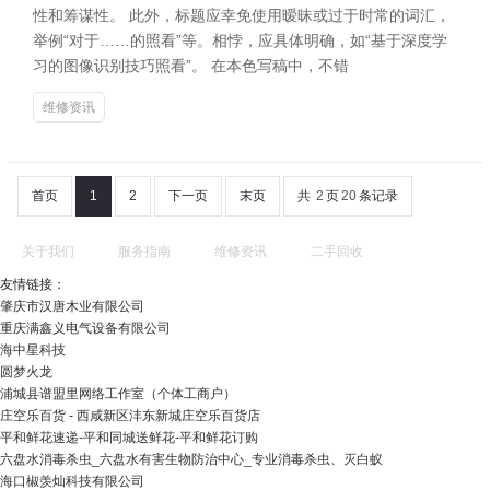
性和筹谋性。 此外，标题应幸免使用暧昧或过于时常的词汇，
举例“对于……的照看”等。相悖，应具体明确，如“基于深度学
习的图像识别技巧照看”。 在本色写稿中，不错
维修资讯
首页
1
2
下一页
末页
共
2
页
20
条记录
关于我们
服务指南
维修资讯
二手回收
友情链接：
肇庆市汉唐木业有限公司
重庆满鑫义电气设备有限公司
海中星科技
圆梦火龙
浦城县谱盟里网络工作室（个体工商户）
庄空乐百货 - 西咸新区沣东新城庄空乐百货店
平和鲜花速递-平和同城送鲜花-平和鲜花订购
六盘水消毒杀虫_六盘水有害生物防治中心_专业消毒杀虫、灭白蚁
海口椒羡灿科技有限公司