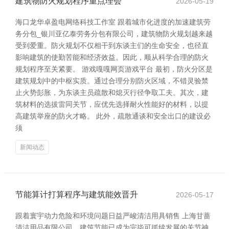
建筑物防火规划程序重点理会
2026-05-19
海口龙华卓盈电网络科技工作室 跟着城市化进度的加速建筑劳
务分包_银川亚亿泰劳务分包有限公司，建筑物防火规划越来越
受到爱重。防火规划不仅相干到东谈主们的生命安全，也径直
影响建筑的使勤苦能和经济效益。因此，顺从科学合理的防火
规划程序至关紧要。 游戏嘎嘎网页游戏平台 最初，防火分区是
建筑规划中的中枢实质。通过合理分别防火区域，不错灵验禁
止火势彭胀，为东谈主员疏散和熄灭行径争取工夫。其次，建
筑材料的选拔雷同关节，应优先选择耐火性能好的材料，以提
高建筑举座的防火才略。 此外，疏散通谈和安全出口的建设必
须
新闻动态
节能算计打算程序与建筑能效晋升
2026-05-17
跟着寰宇动力危险和环境问题日益严峻清洁用具销售 上海甘蔷
清洁用品有限公司，建筑节能已成为完毕可抓续发展的关节神