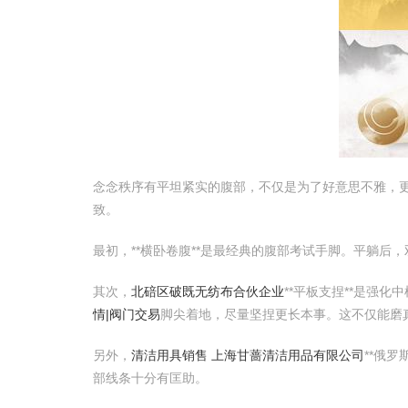
念念秩序有平坦紧实的腹部，不仅是为了好意思不雅，
致。
最初，**横卧卷腹**是最经典的腹部考试手脚。平躺
其次，
北碚区破既无纺布合伙企业
**平板支捏**是强
情|阀门交易
脚尖着地，尽量坚捏更长本事。这不仅能磨
另外，
清洁用具销售 上海甘蔷清洁用品有限公司
**俄
部线条十分有匡助。