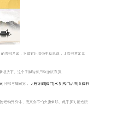
性的腹部考试，不错有用增强中枢肌群，让腹部愈加紧
后渐渐放下。这个手脚能有用刺激腹直肌。
司
肘部与肩同宽，
大连泵阀|阀门|水泵|阀门品牌|泵阀行
铃，附近动弹身体，磨真金不怕火腹斜肌。此手脚对塑造腰