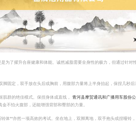
更是为了擢升合座健康和体能。诚然减脂需要全身性的极力，但通过针对
后，双脚固定，双手放在头后或胸前，用腹部力量将上半身抬起，保捏几秒
化中枢肌群的绝佳模式。保捏身体成直线，
青河县摩贸通讯和广播用车股份公
真金不怕火腹部，还能增强背部和臀部的力量。
罗斯转体**亦然一项高效的考试。坐在地上，双脚离地，双手抱头或捏哑