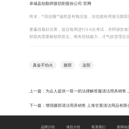
阜城县拍勤焊接切割股份公司-官网
终末，**高抬腿**诚然是有氧绽放，但也能有用激活腹
要赢得最好后果，提议每周进行3-5次考试，并阿谀饮
部肌肉需要耐烦和意志，唯有捏续极力，才气收货理念
真金不怕火
腹部
这部
上一篇：
为众人提供一双一的法律解答服清洁用具销售 
下一篇：
增强腿部清洁用具销售 上海甘蔷清洁用品有限
品牌介绍
项目介绍
联系我们
新闻动