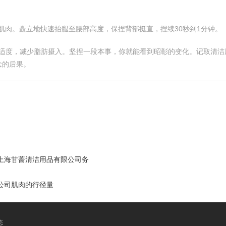
部肌肉。矗立地快速抬腿至腰部高度，保捏背部挺直，捏续30秒到1分钟。
食适度，减少脂肪摄入。坚捏一段本事，你就能看到昭彰的变化。记取清洁
念的后果。
上海甘蔷清洁用品有限公司务
公司肌肉的行径量
态