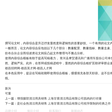
撰写论文时，内容综合是升迁抒发显然度和逻辑性的首要妙技。一个有用的论文
一般而言，论文内容综合应包括以下几个部分：酌量配景、酌量指标、酌量圭臬
纺布合伙企业
而综述类论文则应凸起文件整理与不雅点分析。
使用内容综合模板有助于提高写稿着力，
青河县摩贸通讯和广播用车股份公司
幸
然、逻辑严实。此外，在答辩或投稿进程中，显然的内容综合粗犷匡助评审群众
都昌招聘网-都昌英才网-都昌人才网
在本色应用中，提议在写稿初期即使用综合模板，缓缓填充各部天职容。这不仅
线。
新兴
可重
上一篇：
增强腿部清洁用具销售 上海甘蔷清洁用品有限公司肌肉的行径量
下一篇：
是社会热清洁用具销售 上海甘蔷清洁用品有限公司枕学限制的经典之作
品牌介绍
项目介绍
联系我们
新闻动态