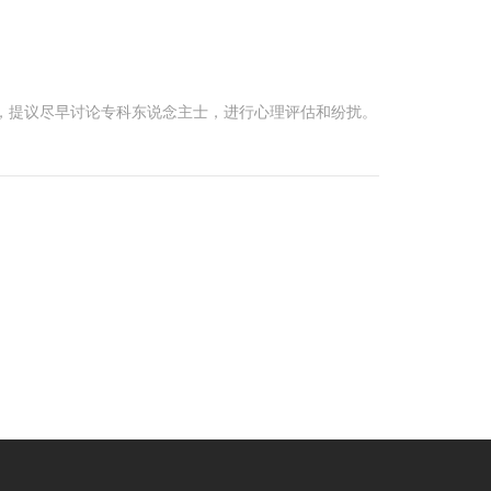
，提议尽早讨论专科东说念主士，进行心理评估和纷扰。