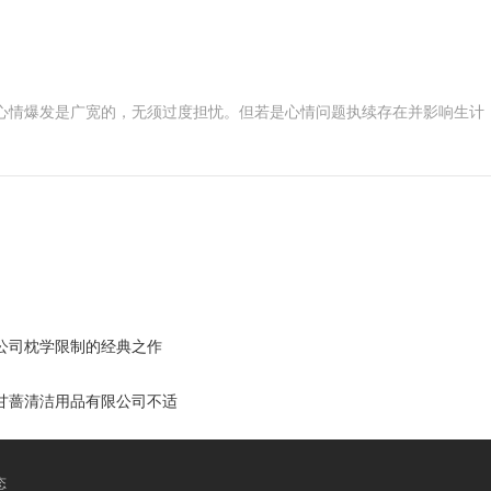
的心情爆发是广宽的，无须过度担忧。但若是心情问题执续存在并影响生计
公司枕学限制的经典之作
甘蔷清洁用品有限公司不适
态