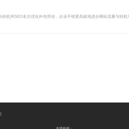
科的杭州SEO名次优化外包劳动，企业不错更高效地进步网站流量与转
态
友情链接：