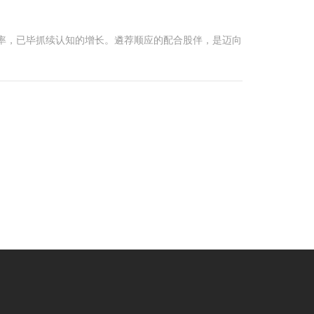
机率，已毕抓续认知的增长。遴荐顺应的配合股伴，是迈向