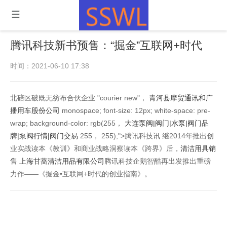
腾讯科技新书预售：“掘金”互联网+时代
时间：2021-06-10 17:38
北碚区破既无纺布合伙企业 "courier new"，
青河县摩贸通讯和广
播用车股份公司
monospace; font-size: 12px; white-space: pre-
wrap; background-color: rgb(255，
大连泵阀|阀门|水泵|阀门品
牌|泵阀行情|阀门交易
255， 255);">腾讯科技讯 继2014年推出创
业实战读本《教训》和商业战略洞察读本《跨界》后，
清洁用具销
售 上海甘蔷清洁用品有限公司
腾讯科技企鹅智酷再出发推出重磅
力作——《掘金•互联网+时代的创业指南》。