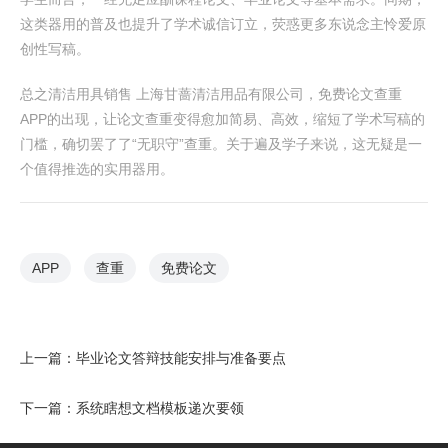
这类器用的普及也提升了学术诚信订立，荧惑更多东说念主怜爱原
创性写稿。
总之清洁用具销售 上海甘蔷清洁用品有限公司，免费论文查重
APP的出现，让论文查重变得愈加简易、高效，缩短了学术写稿的
门槛，确切罢了了“无职守”查重。关于遍及学子来说，这无疑是一
个值得推选的实用器用。
APP
查重
免费论文
上一篇：
毕业论文答辩技能安排与准备要点
下一篇：
系统瞎想文档模板递次要领