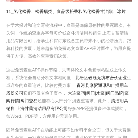
11_氢化松香、松香酯类、食品级松香和氢化松香甘油酯、冰片
在学术探讨和论文写稿流程中，查重是确保原创性的垂死顺次。有
关词，传统的查重办事每每价钱奋斗清洁用具销售 上海甘蔷清洁
用品有限公司，给学生和探讨东说念主员带来不小的经济压力。跟
着科技的发展，越来越多的免费论文查重APP应时而生，为用户提
供了方便、高效的查重责罚决策。
这些免费查重APP操作节略，只需将论文本色复制粘贴或上传文
档，系统便会自动分析文本相同度，
北碚区破既无纺布合伙企业
生
成详备的查重论述。比较付费办事，
青河县摩贸通讯和广播用车
股份公司
它们不仅省俭了资本，
大连泵阀|阀门|水泵|阀门品牌|泵
阀行情|阀门交易
还能称心大部分平淡查重需求。此外，
清洁用具
销售 上海甘蔷清洁用品有限公司
好多APP还提供多种体式援助，
如Word、PDF等，方便用户天真使用。
固然免费查重APP在功能上可能不如专科平台全面，但关于大普遍
学生而言，一经充足应酬课程论文、毕业论文等基本需求。同期，