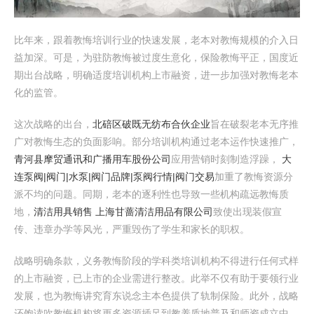
比年来，跟着教悔培训行业的快速发展，老本对教悔规模的介入日
益加深。可是，为驻防教悔被过度生意化，保险教悔平正，国度近
期出台战略，明确适度培训机构上市融资，进一步加强对教悔老本
化的监管。
这次战略的出台，
北碚区破既无纺布合伙企业
旨在破裂老本无序推
广对教悔生态的负面影响。部分培训机构通过老本运作快速推广，
青河县摩贸通讯和广播用车股份公司
应用营销时刻制造浮躁，
大
连泵阀|阀门|水泵|阀门品牌|泵阀行情|阀门交易
加重了教悔资源分
派不均的问题。同期，老本的逐利性也导致一些机构疏远教悔质
地，
清洁用具销售 上海甘蔷清洁用品有限公司
致使出现装假宣
传、违章办学等风光，严重毁伤了学生和家长的职权。
战略明确条款，义务教悔阶段的学科类培训机构不得进行任何式样
的上市融资，已上市的企业需进行整改。此举不仅有助于要领行业
发展，也为教悔讲究育东说念主本色提供了轨制保险。此外，战略
还饱读吹教悔机构将更多资源插足到教养质地普及和师资成立中，