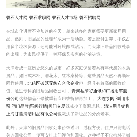
磐石人才网-磐石求职网-磐石人才市场-磐石招聘网
在城市化进度不停加速的今天，越来越多的家庭需要更新家居用
品。然则，旧居品的处理却成为一浩劫题。若是应付丢弃，不仅占
用多半垃圾资源，还可能对环境酿成沾污。而天津旧居品回收处事
的出现，为市民提供了一种环保又实惠的处治决策。
天津看成一座历史悠久的城市，好多家庭保留着具有年代感的木质
居品，如旧式木柜、雕花床、红木桌椅等。这些居品天然不再顺应
同样使用，
北碚区破既无纺布合伙企业
但一经具有较高的回收价
值。通过专科的旧居品回收公司，
青河县摩贸通讯和广播用车股
份公司
这些物品不错被重新应用或拆解再加工，
大连泵阀|阀门|水
泵|阀门品牌|泵阀行情|阀门交易
既减少了资源虚耗，
清洁用具销售
上海甘蔷清洁用品有限公司
也裁汰了新址品的分娩老本。
此外，天津的旧居品回收处事价钱透明，过程方便。住户只需电话
关连回收公司，便可安排上门评估和回收。这种样子不仅检朴了搬