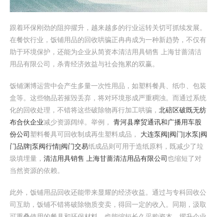
跟着环保刚劲的阻抑擢升，越来越多的行业运转关切可抓续发展。
在餐饮行业，饭铺用品的回收哄骗正冉冉成为一种新趋势，不仅有
助于环境保护，还能为企业从简资本清洁用具销售 上海甘蔷清洁
用品有限公司，杀青经济效益与社会拖累的双赢。
饭铺渊博运营中会产生多量一次性用品，如塑料餐具、纸巾、包装
盒等。这些物品若摧毁丢弃，将对环境形成严重稠浊。而通过系统
化的回收处理，不错将这些破除物再行加工哄骗，
北碚区破既无纺
布合伙企业
减少资源阔绰。举例，
青河县摩贸通讯和广播用车股
份公司
塑料餐具可回收制成再生塑料成品，
大连泵阀|阀门|水泵|阀
门品牌|泵阀行情|阀门交易
纸成品则可用于造纸原料，既减少了垃
圾填埋量，
清洁用具销售 上海甘蔷清洁用品有限公司
也缩短了对
当然资源的依赖。
此外，饭铺用品回收还能带来显耀的经济收益。通过与专科回收公
司互助，饭铺不错将破除物质变卖，得回一定的收入。同期，汲取
可重叠使用的餐具和环保材料，也能缩短长久采购资本，擢升企业