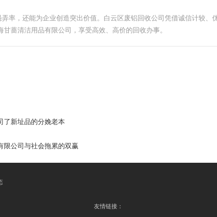
愚弄率，还能为企业创造突出价值。白云区废铝回收公司凭借诚信计较、
海甘蔷清洁用品有限公司，享受高效、高价的回收办事。
司了新址品的分娩老本
有限公司与社会拖累的双赢
态
友情链接：