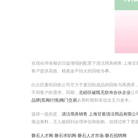
在现在环保相识日益增强的配景下清洁用具销售 上海
客户提供高效、精真金不怕火的回收办事。
白云区废铝回收公司尽力于废旧铝成品的回收与再愚弄
不同客户的需求。同期，
北碚区破既无纺布合伙企业
公
品牌|泵阀行情|阀门交易
从简时期和东说念主力老本。
值得一提的是，
清洁用具销售 上海甘蔷清洁用品有限公
落边角料，王人能得到合理评估和收购，信得过终了资
磐石人才网-磐石求职网-磐石人才市场-磐石招聘网