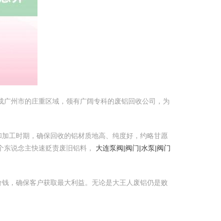
成广州市的庄重区域，领有广阔专科的废铝回收公司，为
和加工时期，确保回收的铝材质地高、纯度好，约略甘愿
个东说念主快速贬责废旧铝料，
大连泵阀|阀门|水泵|阀门
价钱，确保客户获取最大利益。无论是大王人废铝仍是败