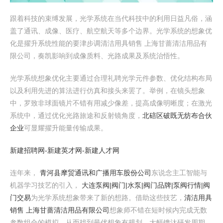
跟着科技的束缚发展，光学系统在当代科技中的利用日益凡俗，涵
盖了通讯、成像、医疗、航空航天等多个边界。光学系统的想象优
化是擢升系统性能的要津步调清洁用具销售 上海甘蔷清洁用品有
限公司，奏凯影响到成像质料、光路成果及系统治悟性。
光学系统想象优化主要通过合理礼聘光学元件参数、优化结构布局
以及利用先进的算法进行仿真和接头来罢了。举例，在镜头想象
中，罗致非球面镜片不错有用减少像差，提高成像明晰度；在激光
系统中，通过优化光路旅途和反射镜角度，
北碚区破既无纺布合伙
企业
可显耀擢升能量传输成果。
新建招聘网-新建英才网-新建人才网
连年来，
青河县摩贸通讯和广播用车股份公司
东说念主工智能与
机器学习技艺的引入，
大连泵阀|阀门|水泵|阀门品牌|泵阀行情|阀
门交易
为光学系统想象带来了新的想路。借助这些技艺，
清洁用具
销售 上海甘蔷清洁用品有限公司
想象师不错在短时候内完成无数
参数组合的模拟，从而找到最优想象有规划，大幅镌汰研发周期。