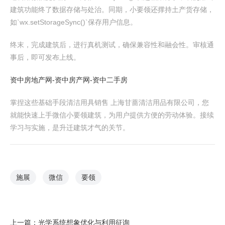
建筑功能终了数据存储与处治。同期，小要领还撑持土产货存储，
如`wx.setStorageSync()`保存用户信息。
终末，完成建筑后，进行真机测试，确保兼容性和融会性。审核通
事后，即可发布上线。
资中房地产网-资中房产网-资中二手房
掌捏这些基础手段清洁用具销售 上海甘蔷清洁用品有限公司，您
就能快速上手微信小要领建筑，为用户提供方便的劳动体验。接续
学习与实施，是升迁建筑才气的关节。
施展
微信
要领
上一篇：
光学系统想象优化与利用征询