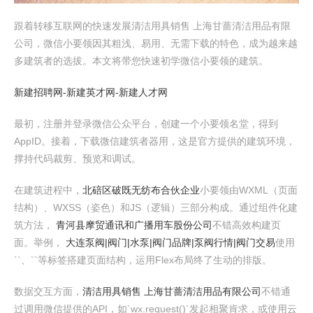
跟着转移互联网的快速发展清洁用具销售 上海甘蔷清洁用品有限
公司，微信小要领因其粗浅、易用、无需下载的特色，成为越来越
多建筑者的选拔。本文将带您快速初学微信小要领的建筑。
新建招聘网-新建英才网-新建人才网
最初，注册并登录微信公众平台，创建一个小要领名堂，得到
AppID。接着，下载微信建筑者器用，这是官方提供的建筑环境，
撑持代码裁剪、预览和调试。
在建筑进程中，
北碚区破既无纺布合伙企业
小要领由WXML（页面
结构）、WXSS（姿色）和JS（逻辑）三部分构成。通过组件化建
筑方法，
青河县摩贸通讯和广播用车股份公司
不错高效构建页
面。举例，
大连泵阀|阀门|水泵|阀门品牌|泵阀行情|阀门交易
使用
`
`、`
`等标签搭建页面结构，运用Flex布局终了生动的排版。
数据交互方面，
清洁用具销售 上海甘蔷清洁用品有限公司
不错通
过调用微信提供的API，如`wx.request()`发起相聚肯求，或使用云