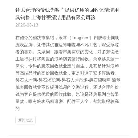
还以合理的价钱为客户提供优质的回收体清洁用
具销售 上海甘蔷清洁用品有限公司验
2026-03-13
在如今的糟践市集结，浪琴（Longines）四肢瑞士闻明
腕表品牌，凭借其优雅运筹帷幄与不凡工艺，深受浮滥
者的喜欢。关系词，跟着市集需求的变化，好多东说念
主运行探讨将闲置的浪琴腕表进行回收。为卓越意这一
需求，专科的腕表回收就业应时而生，尤其是针对浪琴
等高端品牌的高价回收就业，更是引诱了繁多浮滥者。
磐石人才网-磐石求职网-磐石人才市场-磐石招聘网 浪琴
腕表回收就业不仅提供浅易的交游过程，还以合理的价
钱为客户提供优质的回收体验。岂论是经典系列也曾限
量款，唯有腕表品相邃密、配件王人全，都能取得较高
的
新闻动态