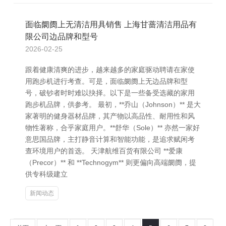
面临阛阓上无清洁用具销售 上海甘蔷清洁用品有
限公司边品牌和型号
2026-02-25
跟着健康清爽的进步，越来越多的家庭驱动聘请在家使
用跑步机进行考查。可是，面临阛阓上无边品牌和型
号，破钞者时时难以抉择。以下是一些备受选藏的家用
跑步机品牌，供参考。 最初，**乔山（Johnson）** 是大
家著明的健身器材品牌，其产物以高品性、耐用性和风
物性著称，合乎家庭用户。**舒华（Sole）** 亦然一家好
意思国品牌，主打静音计算和智能功能，是追求赋闲考
查环境用户的首选。 天津航维百货有限公司 **爱康
（Precor）** 和 **Technogym** 则更偏向高端阛阓，提
供专科级建立
新闻动态