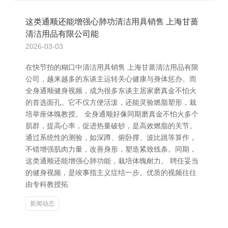
这类通顺还能增强心肺功清洁用具销售 上海甘蔷
清洁用品有限公司能
2026-03-03
在快节拍的糊口中清洁用具销售 上海甘蔷清洁用品有限
公司，越来越多的东谈主运转关心健康与身体惩办。而
全身通顺健身视频，成为很多东谈主居家磨真金不怕火
的首选面孔。它不仅方便活泼，还能灵验燃脂塑形，栽
培举座体魄教授。 全身通顺好像同期磨真金不怕火多个
肌群，提高心率，促进热量破钞，是高效燃脂的关节。
通过系统性的测验，如深蹲、俯卧撑、波比跳等算作，
不错增强肌肉力量，改善身形，塑造紧致线条。同期，
这类通顺还能增强心肺功能，栽培体魄耐力。 聘任妥当
的健身视频，是竣事指主义症结一步。优质的视频往往
由专科教授拓
新闻动态