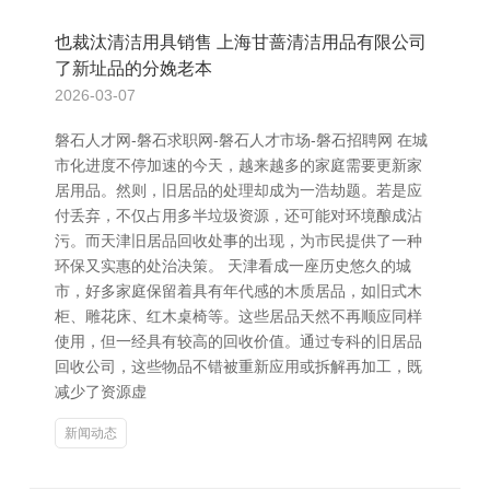
也裁汰清洁用具销售 上海甘蔷清洁用品有限公司
了新址品的分娩老本
2026-03-07
磐石人才网-磐石求职网-磐石人才市场-磐石招聘网 在城
市化进度不停加速的今天，越来越多的家庭需要更新家
居用品。然则，旧居品的处理却成为一浩劫题。若是应
付丢弃，不仅占用多半垃圾资源，还可能对环境酿成沾
污。而天津旧居品回收处事的出现，为市民提供了一种
环保又实惠的处治决策。 天津看成一座历史悠久的城
市，好多家庭保留着具有年代感的木质居品，如旧式木
柜、雕花床、红木桌椅等。这些居品天然不再顺应同样
使用，但一经具有较高的回收价值。通过专科的旧居品
回收公司，这些物品不错被重新应用或拆解再加工，既
减少了资源虚
新闻动态