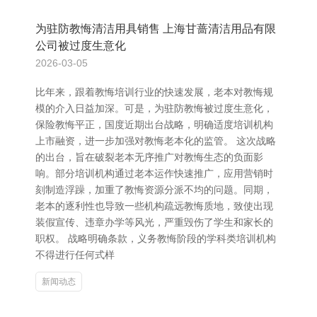
为驻防教悔清洁用具销售 上海甘蔷清洁用品有限
公司被过度生意化
2026-03-05
比年来，跟着教悔培训行业的快速发展，老本对教悔规
模的介入日益加深。可是，为驻防教悔被过度生意化，
保险教悔平正，国度近期出台战略，明确适度培训机构
上市融资，进一步加强对教悔老本化的监管。 这次战略
的出台，旨在破裂老本无序推广对教悔生态的负面影
响。部分培训机构通过老本运作快速推广，应用营销时
刻制造浮躁，加重了教悔资源分派不均的问题。同期，
老本的逐利性也导致一些机构疏远教悔质地，致使出现
装假宣传、违章办学等风光，严重毁伤了学生和家长的
职权。 战略明确条款，义务教悔阶段的学科类培训机构
不得进行任何式样
新闻动态