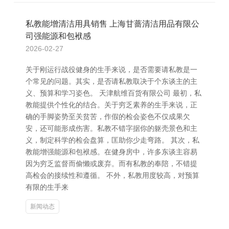
私教能增清洁用具销售 上海甘蔷清洁用品有限公
司强能源和包袱感
2026-02-27
关于刚运行战役健身的生手来说，是否需要请私教是一
个常见的问题。其实，是否请私教取决于个东谈主的主
义、预算和学习姿色。 天津航维百货有限公司 最初，私
教能提供个性化的结合。关于穷乏素养的生手来说，正
确的手脚姿势至关贫苦，作假的检会姿色不仅成果欠
安，还可能形成伤害。私教不错字据你的躯壳景色和主
义，制定科学的检会盘算，匡助你少走弯路。 其次，私
教能增强能源和包袱感。在健身房中，许多东谈主容易
因为穷乏监督而偷懒或废弃。而有私教的奉陪，不错提
高检会的接续性和遵循。 不外，私教用度较高，对预算
有限的生手来
新闻动态